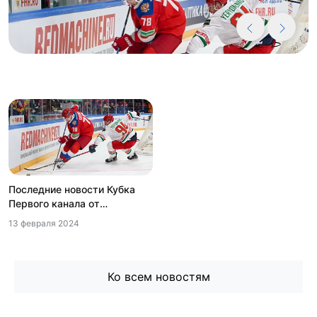
Наш онлайн-сервис предлагает купить билеты на Кубок Первого
канала по сниженным ценам. В нашей афише представлены квитки
на хоккейный турнир и на соревнования по фигурному катанию.
Благодаря этому каждый фанат спорта сможет найти себе
занятие по интересам.
Бронируйте места уже сейчас. Вас ждут десятки увлекательных
спортивных баталий и тысячи горячих моментов на ледовой
площадке, которые приведут вас в восторг и останутся в памяти
надолго.
Кубок Первого канала по хоккею. Битвы сильнейших
прямо на наших глазах
Кубок Первого канала по хоккею – один из старейших
международных турниров. Впервые он прошёл в 1967-м году и за
Последние новости Кубка
это время стал одним из самых престижных чемпионатов,
проводимых под эгидой ИИХФ.
Первого канала от
13.02.2024
13 февраля 2024
В разное время турнир носил разные названия, но с 2006-го года
он проводится под нынешним именем и собирает лучшие сборные
Европы на одной ледовой арене. Именно поэтому Кубок Первого
канала вызывает огромный интерес у зрителей и тех, кто только
знакомится с хоккеем.
Ко всем новостям
Но и это ещё не всё! Кубок Первого канала – это всегда тёплая
атмосфера, новогоднее настроение и хоккей высшего качества: с
треском бортов, огромным количеством атак и