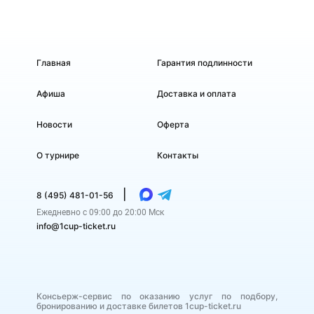
Кубок Первого канала — это настоящий запал адреналина и
невероятные эмоции, которые стоит пережить лично. Покупайте
билеты и присоединяйтесь к армии фанатов, чтобы ощутить
невероятную атмосферу и энергетику этого невероятного
турнира!
Главная
Гарантия подлинности
Афиша
Доставка и оплата
Новости
Оферта
О турнире
Контакты
|
8 (495) 481-01-56
Ежедневно с 09:00 до 20:00 Мск
info@1cup-ticket.ru
Консьерж-сервис по оказанию услуг по подбору,
бронированию и доставке билетов 1cup-ticket.ru