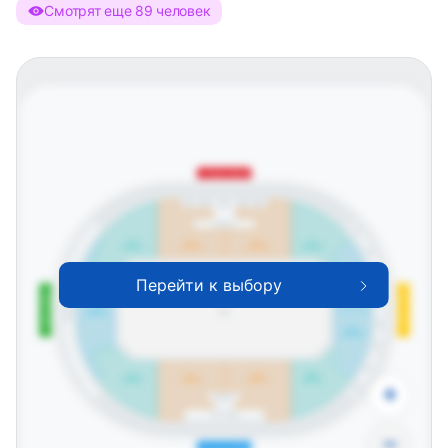
Смотрят еще 89 человек
Западная трибуна
502
503
504
505
501
Ложа Б
401
4
5
6
7
трибуна
трибуна
трибуна
трибуна
402
403
Перейти к выбору
8
Северная трибуна
трибуна
Южная трибуна
404
Балкон
3
трибуна
Лёд
405
9
трибуна
406
407
2
1
11
10
трибуна
трибуна
трибуна
трибуна
+
408
Ложа А
VIP-ложа
−
Восточная трибуна